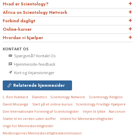
Hvad er Scientology?
Africa on Scientology Network
Forbind dagligt
Online-kurser
Hvordan vi hjælper
KONTAKT OS
Spørgsmål? Kontakt Os
Hjemmeside-feedback
Kort og Vejanvisninger
Relaterede hjemmesider
L. Ron Hubbard
Dianetics
Scientology Network
Scientology Religion
David Miscavige
Start på et online-kursus
Scientology Frivillige Hjælpere
Den Internationale Forening af Scientologister
Vejen til lykke
Narconon
Støtte til en verden uden stoffer
United for Menneskerettigheder
Unge for Menneskerettigheder
Medborgernes Menneskerettigheds­kommission