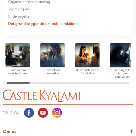
Organiseringens grundlag
Targets og mål
Undersøgelser
Det grundlæggende om public relations
Hvordan man
Tilværelsens
Bestanddelene af
Løsninger til
løser konflikter
dynamikker
forståelse
farlige
omgivelser
FØLG OS
Om os