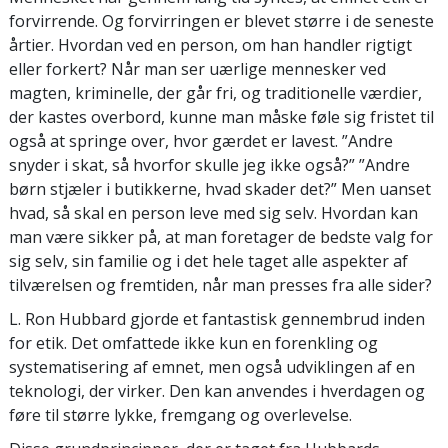
forvirrende. Og forvirringen er blevet større i de seneste
årtier. Hvordan ved en person, om han handler rigtigt
eller forkert? Når man ser uærlige mennesker ved
magten, kriminelle, der går fri, og traditionelle værdier,
der kastes overbord, kunne man måske føle sig fristet til
også at springe over, hvor gærdet er lavest. ”Andre
snyder i skat, så hvorfor skulle jeg ikke også?” ”Andre
børn stjæler i butikkerne, hvad skader det?” Men uanset
hvad, så skal en person leve med sig selv. Hvordan kan
man være sikker på, at man foretager de bedste valg for
sig selv, sin familie og i det hele taget alle aspekter af
tilværelsen og fremtiden, når man presses fra alle sider?
L. Ron Hubbard gjorde et fantastisk gennembrud inden
for etik. Det omfattede ikke kun en forenkling og
systematisering af emnet, men også udviklingen af en
teknologi, der virker. Den kan anvendes i hverdagen og
føre til større lykke, fremgang og overlevelse.