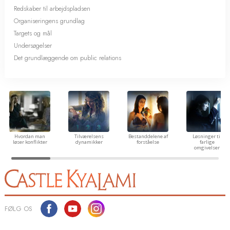
Redskaber til arbejdspladsen
Organiseringens grundlag
Targets og mål
Undersøgelser
Det grundlæggende om public relations
Hvordan man
Tilværelsens
Bestanddelene af
Løsninger til
løser konflikter
dynamikker
forståelse
farlige
omgivelser
FØLG OS