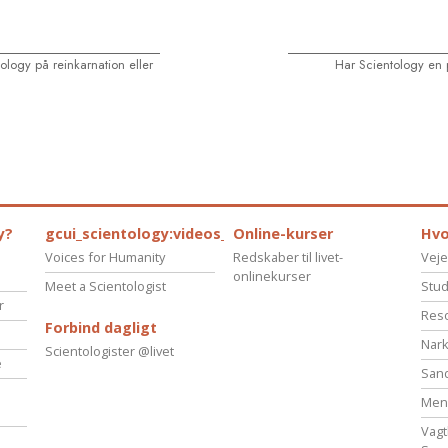
ology på reinkarnation eller
Har Scientology en p
y?
gcui_scientology:videos_about_kyalami_from_scnnw
Online-kurser
Hvo
Voices for Humanity
Redskaber til livet-
Veje
onlinekurser
Meet a Scientologist
Stud
r
Reso
Forbind dagligt
Nark
Scientologister @livet
e
San
Menn
Vagt