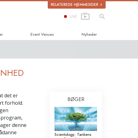
RELATEREDE HJEMMESIDER
LIVE
er
Event Venues
Nyheder
cs
ENHED
t det er
BØGER
ffer
rt forhold.
egen
skerettigheder
dsprogram,
neske­rettigheds­
tager denne
 Sådanne
Scientology: Tankens