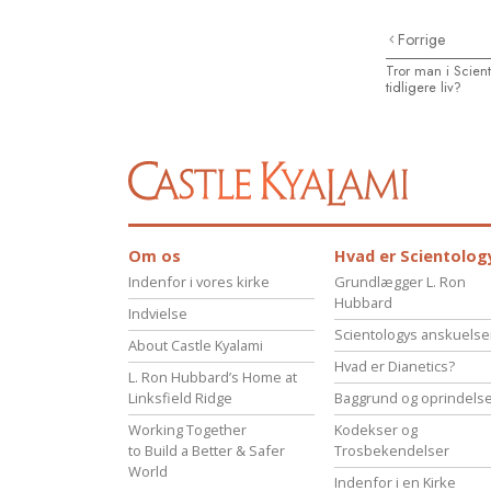
Forrige
Tror man i Scient
tidligere liv?
Om os
Hvad er Scientolog
Indenfor i vores kirke
Grundlægger L. Ron
Hubbard
Indvielse
Scientologys anskuelse
About Castle Kyalami
Hvad er Dianetics?
L. Ron Hubbard’s Home at
Linksfield Ridge
Baggrund og oprindels
Working Together
Kodekser og
to Build a Better & Safer
Trosbekendelser
World
Indenfor i en Kirke