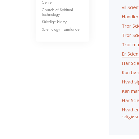
Center
Vil Scie
Church of Spiritual
Technology
Handler
Kirkelige bidrag
Tror Sc
Scientology i samfundet
Tror Sci
Tror man
Er Scie
Har Scie
Kan bør
Hvad si
Kan man
Har Sci
Hvad er
religiøs