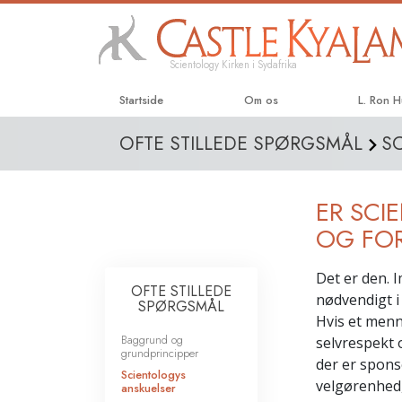
Scientology Kirken i Sydafrika
Startside
Om os
L. Ron 
OFTE STILLEDE SPØRGSMÅL
S
ER SCI
OG FO
Det er den. I
OFTE STILLEDE
nødvendigt i
SPØRGSMÅL
Hvis et menn
Baggrund og
selvrespekt 
grundprincipper
der er spons
Scientologys
velgørenhed, 
anskuelser