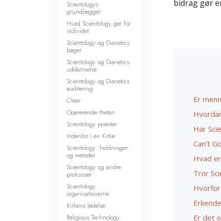
bidrag gør e
Scientologys
grundlægger
Hvad Scientology gør for
individet
Scientology og Dianetics
bøger
Scientology og Dianetics
uddannelse
Scientology og Dianetics
auditering
Er menn
Clear
Opererende thetan
Hvordan
Scientology præster
Har Sci
Indenfor i en Kirke
Can’t G
Scientology: holdninger
og metoder
Hvad er
Scientology og andre
Tror Sc
praksisser
Scientology
Hvorfor
organisationerne
Erkender
Kirkens ledelse
Religious Technology
Er det o