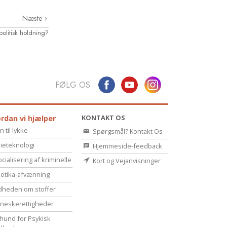
Næste
olitisk holdning?
FØLG OS
KONTAKT OS
rdan vi hjælper
n til lykke
Spørgsmål? Kontakt Os
ieteknologi
Hjemmeside-feedback
cialisering af kriminelle
Kort og Vejanvisninger
otika-afvænning
dheden om stoffer
eske­rettigheder
hund for Psykisk