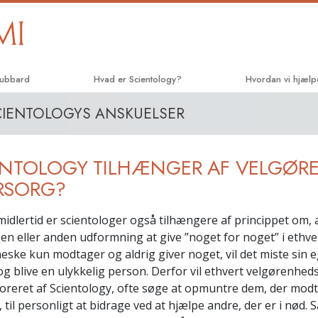
Hubbard
Hvad er Scientology?
Hvordan vi hjælp
CIENTOLOGYS ANSKUELSER
Anskuelser og udøvelser
Vejen til lykke
Scientologys tro og kodekser
Applied Scholasti
ENTOLOGY TILHÆNGER AF VELGØR
Hvad scientologer siger
Criminon
om Scientology
RSORG?
Narconon
Mød en scientolog
midlertid er scientologer også tilhængere af princippet om, a
Sandheden om sto
 en eller anden udformning at give ”noget for noget” i ethve
Indenfor i en Kirke
eske kun modtager og aldrig giver noget, vil det miste sin 
United for Menne
De grundlæggende principper
og blive en ulykkelig person. Derfor vil ethvert velgørenhe
i Scientology
Medborgernes Men
oreret af Scientology, ofte søge at opmuntre dem, der mod
kommission
En introduktion til Dianetics
til personligt at bidrage ved at hjælpe andre, der er i nød.