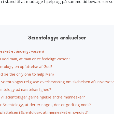
n i stand til at modtage hjælp og på samme tid bevare sin se
Scientology Kirken
Kærlighed og had –
Hjælpere
Hvad er storhed?
Scientologys anskuelser
esket et åndeligt væsen?
 ved man, at man er et åndeligt væsen?
entology en opfattelse af Gud?
od be the only one to help Man?
 Scientologys religiøse overbevisning om skabelsen af universet?
ientology på næstekærlighed?
 vil scientologer gerne hjælpe andre mennesker?
 Scientology, at der er noget, der er godt og ondt?
pfattelsen i Scientology, at mennesket er syndigt?